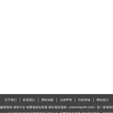
关于我们
联系我们
网站地图
法律声明
内容审核
网站统计
趣阁漫画-漫画大全-免费漫画在线看-最好看的漫画（www.biqumh.com）是一家