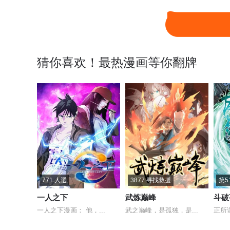
猜你喜欢！最热漫画等你翻牌
771 人選
3877 寻找救援
第5
一人之下
武炼巅峰
斗破
一人之下漫画： 他，...
武之巅峰，是孤独，是...
正所