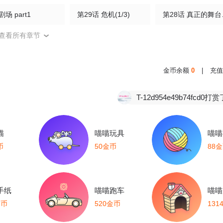
剧场 part1
第29话 危机(1/3)
第28
查看所有章节
第25话 他的香味(1/3)
小剧场 团霸
第24话 校园卡(1/3)
第21话 记得微笑(1/2)
第20话 时间乱了(1/3)
第20话(1/3)
金币余额
0
|
充值
18话 糖纸吻(1/3)
第17话 最后一棒(1/3)
第16话
T-12d954e49b74fcd0打赏了
1
第14话 MELT FOR YOU(1/2)
第13话 我看看(1/2)
第12
喵
喵喵玩具
喵喵
9话 安全距离(1/2)
第8话 心仪的枯枝(1/2)
第7话 恩客(1/2)
币
50金币
88
4话 强人所难(1/2)
第3话 组CP(1/3)
第2话 最不和的队友(
手纸
喵喵跑车
喵喵
金币
520金币
131