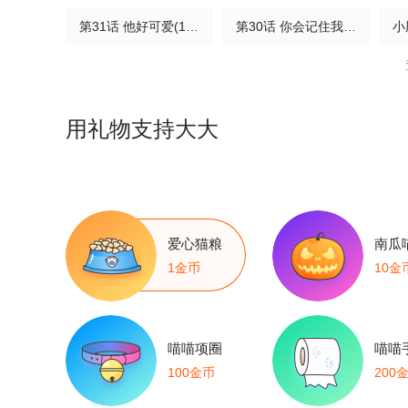
第31话 他好可爱(1/2)
第30话 你会记住我(1/3)
小
第27话 我俩的小秘密(1/2)
第26话 我就是通知(1/2)
第23话 难眠之夜(1/3)
第22话 卡莱多(1/2)
用礼物支持大大
小剧场 名字的由来
第19话 时间的速度(1/3)
第
第15话 穿衣从夏(1/2)
小剧场 kaleido背景大揭秘！
爱心猫粮
南瓜
第11话 小天鹅(1/3)
第10话 ID:kaleido方觉夏(1/2)
第
1金币
10金
第6话 认真的关注(1/2)
第5话 绑定(1/2)
第
喵喵项圈
喵喵
第1话 上热搜了！(1/3)
100金币
200