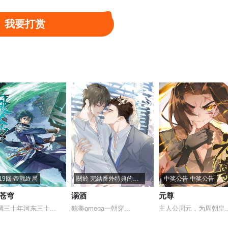
我要打赏
19回 帝戰終局
關於 完結番外特典的通知
中奖公告 中奖公告
苍穹
溺酒
元尊
谓三十年河东三十...
貌美omega一朝穿...
主人公周元，为周朝皇..