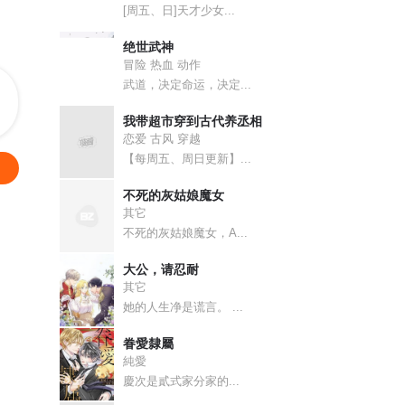
[周五、日]天才少女...
绝世武神
冒险 热血 动作
武道，决定命运，决定...
我带超市穿到古代养丞相
恋爱 古风 穿越
【每周五、周日更新】...
不死的灰姑娘魔女
其它
不死的灰姑娘魔女，A...
大公，请忍耐
其它
她的人生净是谎言。 ...
眷愛隸屬
純愛
慶次是貳式家分家的...