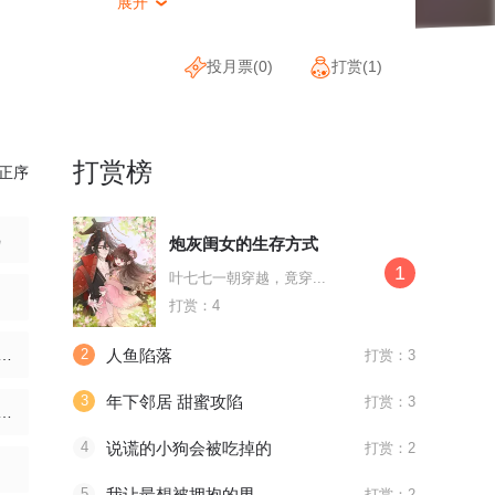
展开

投月票(
0
)
打赏(
1
)
打赏榜
正序
鸟
炮灰闺女的生存方式
1
叶七七一朝穿越，竟穿...
案
打赏：4
話 也會很開心(1/3)
2
人鱼陷落
打赏：3
3
年下邻居 甜蜜攻陷
打赏：3
話 絕不消融的雪(1/3)
4
说谎的小狗会被吃掉的
打赏：2
5
我让最想被拥抱的男人给威胁了
打赏：2