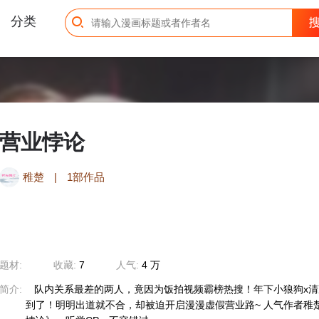
分类
营业悖论
稚楚
|
1部作品
题材:
收藏:
7
人气:
4 万
简介:
队内关系最差的两人，竟因为饭拍视频霸榜热搜！年下小狼狗x清
到了！明明出道就不合，却被迫开启漫漫虚假营业路~ 人气作者稚