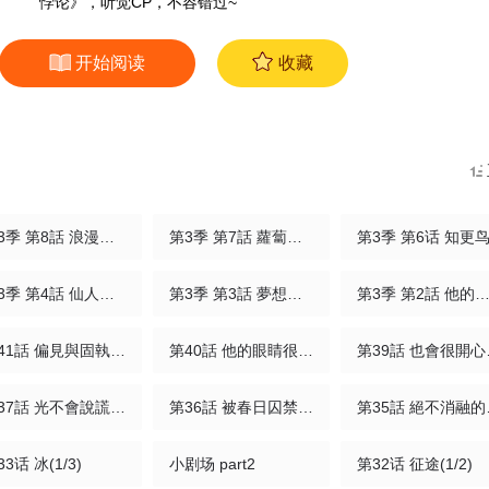
悖论》，听觉CP，不容错过~
开始阅读
收藏
第3季 第8話 浪漫主義的根源
第3季 第7話 蘿蔔糕(1/3)
第3季 第6话 知更
第3季 第4話 仙人掌與洋桔梗
第3季 第3話 夢想的具象化(1/3)
第3季 第2話 他的答
第41話 偏見與固執(1/2)
第40話 他的眼睛很漂亮(1/3)
第39
第37話 光不會說謊(1/2)
第36話 被春日囚禁(1/2)
第35
3话 冰(1/3)
小剧场 part2
第32话 征途(1/2)