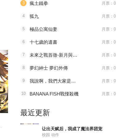
3
瘋土鐵拳
月票：0
4
狐九
月票：0
5
極品公寓仙妻
月票：0
6
十七歲的遺書
月票：0
7
未來之戰首徵-新月與艾歐
月票：0
8
夢幻紳士 夢幻外傳
月票：0
9
我說啊，我們大家是要好的朋友嗎？是要好的朋友吧。
月票：0
10
BANANA FISH戰慄殺機
月票：0
1181 审判会-蜂刺
096 太子血亲
215 如之
最近更新
全职法师
天官赐福
绍宋
.
主角莫凡继承了一个神...
八百年前，谢怜是金枝...
皇九子赵构在
让出天赋后，我成了魔法界团宠
校园 动作