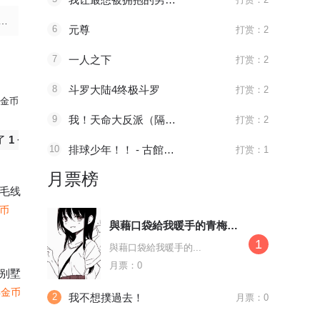
话 真正的舞台(1/2)
6
元尊
打赏：2
7
一人之下
打赏：2
8
斗罗大陆4终极斗罗
打赏：2
金币
9
我！天命大反派（隔周双更）
打赏：2
 游戏黑洞(1/2)
个
爱心猫粮
10
排球少年！！ - 古館春一
打赏：1
话 哲学和数学(1/2)
月票榜
毛线
金币
與藉口袋給我暖手的青梅竹馬約會
1
1/2)
與藉口袋給我暖手的...
月票：0
别墅
4金币
2
我不想撲過去！
月票：0