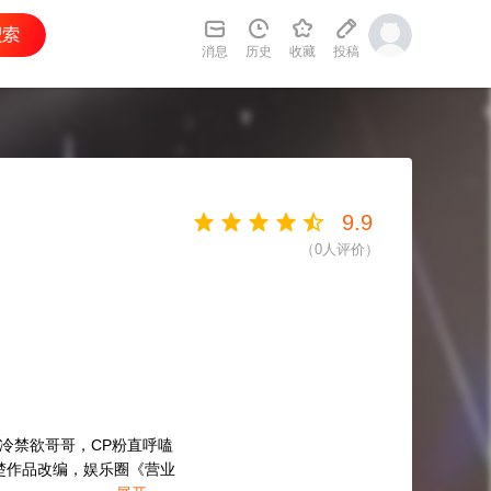
消息
历史
收藏
投稿
9.9
（
0
人评价）
冷禁欲哥哥，CP粉直呼嗑
楚作品改编，娱乐圈《营业