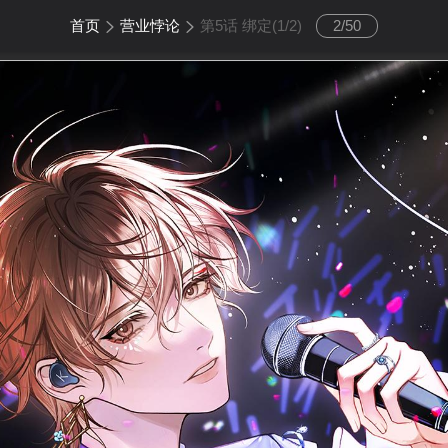
首页
营业悖论
第5话 绑定(1/2)
2
/
50