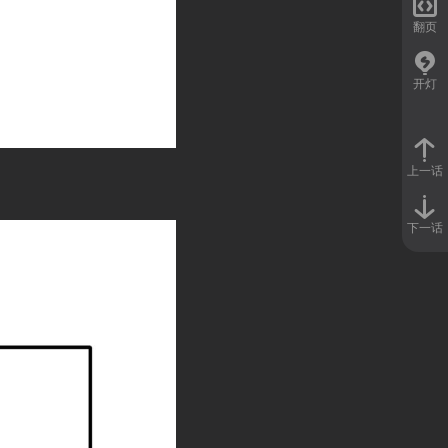

翻页
开灯
上一话
下一话