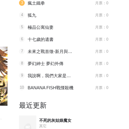
3
瘋土鐵拳
月票：0
4
狐九
月票：0
5
極品公寓仙妻
月票：0
6
十七歲的遺書
月票：0
7
未來之戰首徵-新月與艾歐
月票：0
8
夢幻紳士 夢幻外傳
月票：0
9
我說啊，我們大家是要好的朋友嗎？是要好的朋友吧。
月票：0
10
BANANA FISH戰慄殺機
月票：0
096 太子血亲
1181 审判会-蜂刺
215 如之
最近更新
满
天官赐福
全职法师
绍宋
.
八百年前，谢怜是金枝...
主角莫凡继承了一个神...
皇九子赵构在
不死的灰姑娘魔女
其它