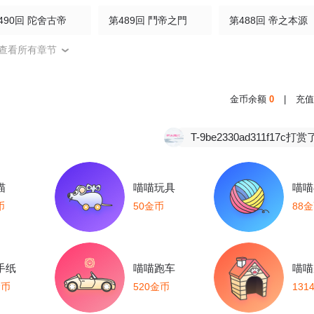
490回 陀舍古帝
第489回 鬥帝之門
第488回 帝之本源
查看所有章节
485回 破魂陣
第484回 陣眼核心
第483回 異火除魔
480回 天煞噬魂丹
第479回 天域冰原
第478回 兩個戰場
金币余额
0
|
充值
475回 迷霧之戰
第474回 蛙皇
第473回 兵戈初起
T-9be2330ad311f17c打赏了
1
470回 厄難開端
第469回 異象
第468回 異震
喵
喵喵玩具
喵喵
465回 逃之夭夭
第464回 帝丹
第463回 帝品雛丹
币
50金币
88
460回 重見天日
第459回 銳不可當
第458回 一觸即發
手纸
喵喵跑车
喵喵
455回 迦南的秘密
第454回 七星斗聖
第453回 雷劫丹
金币
520金币
131
450回 死寂之门
第449回 少主的末日
第448回 混战