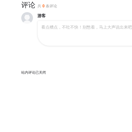
评论
第406回 进击！人殿
第405回 金乐城
第
共
0
条评论
游客
第401回 龙战
第400回 实力
第
看点槽点，不吐不快！别憋着，马上大声说出来吧
第396回 龙族的救兵
第395回 遇水迭桥
第
第391回 蟒族之主
第390回 九幽冥杖
第
386回 盟主的责任
第385回 天府联盟
3
站内评论已关闭
381回 不破不立
380回 魂族斗圣
3
376回 杀声震天
375回 骨幽圣者
3
371回 古树傀儡
370回 突破重围
3
366回 天冥宗的陷阱
365回 妖图
3