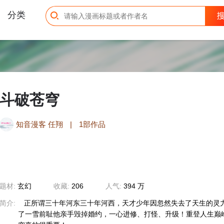
分类
斗破苍穹
知音漫客 任翔
|
1部作品
题材:
玄幻
收藏:
206
人气:
394 万
简介:
正所谓三十年河东三十年河西，天才少年因忽然失去了天生的灵
了一雪前耻他亲手毁掉婚约，一心进修、打怪、升级！重登人生巅