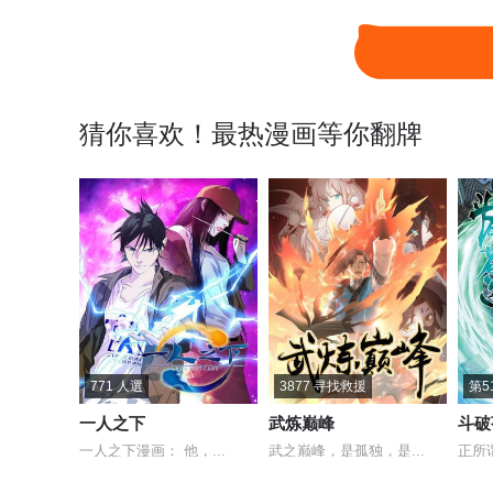
第447回 救父
第446回 父亲
第
第442回 亡命之徒
第441回 暗子
第
猜你喜欢！最热漫画等你翻牌
第437回 问鼎
第436回 众星齐炼
第
第433回 出关
第430回 虚无吞炎
第
第426回 妖圣
第425回 魂魔
第
第421回 强劲的异火
第420回 妖火真身
第
771 人選
3877 寻找救援
第5
第416回 药族的挑战
第415回 妖火的荒漠
第
一人之下
武炼巅峰
斗破
一人之下漫画： 他，...
武之巅峰，是孤独，是...
正所
第411回 灵魂旅程
第410回 怨灵
第