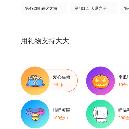
第492回 異火之海
第491回 天選之子
第
第487回 勝利？
第486回 詭局之端
第
第482回 天羽聖像
第481回 禁錮之鏈
第
用礼物支持大大
第477回 魂塔
第476回 天北城
第
第472回 破局之策
第471回 四方劫難
第
爱心猫粮
南瓜
第467回 藥族遺珍
第466回 隱匿
第
1金币
10金
第462回 闖門
第461回 老龍皇
第
喵喵项圈
喵喵
第457回 洞府巨獸
第456回 深淵之秘
第
100金币
200
第452回 逃之夭夭
第451回 活死人
第