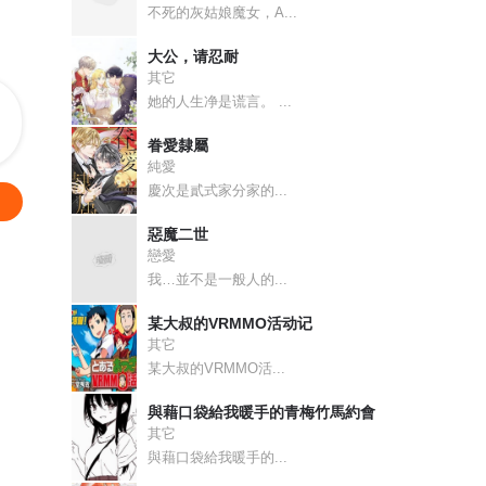
不死的灰姑娘魔女，A...
大公，请忍耐
其它
她的人生净是谎言。 ...
眷愛隸屬
純愛
慶次是貳式家分家的...
惡魔二世
戀愛
我…並不是一般人的...
某大叔的VRMMO活动记
其它
某大叔的VRMMO活...
與藉口袋給我暖手的青梅竹馬約會
其它
與藉口袋給我暖手的...