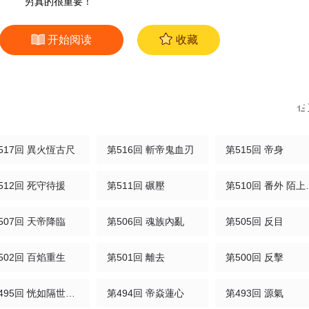
穷真的很重要！
开始阅读
收藏
517回 異火恆古尺
第516回 斬帝鬼血刃
第515回 帝身
512回 死守待援
第511回 碾壓
第510回
507回 天帝降臨
第506回 魂族內亂
第505回 反目
502回 百焰重生
第501回 離去
第500回 反擊
第495回 恍如隔世（上）
第494回 帝焱蓮心
第493回 源氣