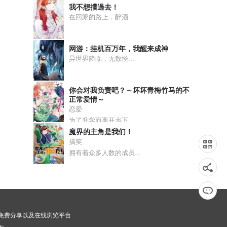
我不想撲過去！
在回家的路上，醉酒...
网游：挂机百万年，我醒来成神
异世界降临，无数怪...
你会对我负责吧？～坏坏青梅竹马的不
正常爱情～
恋爱
为了升学而离开乡下...
魔界的主角是我们！
搞笑
拥有着众多人数的成员...
漫画免费分享以及在线浏览平台