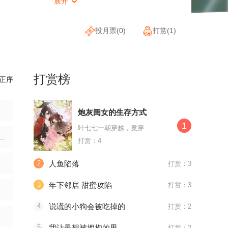
展开

投月票(
0
)
打赏(
1
)
打赏榜
正序
炮灰闺女的生存方式
1
叶七七一朝穿越，竟穿...
 番外 陌上閒塵（下）
打赏：4
2
人鱼陷落
打赏：3
3
年下邻居 甜蜜攻陷
打赏：3
4
说谎的小狗会被吃掉的
打赏：2
5
我让最想被拥抱的男人给威胁了
打赏：2