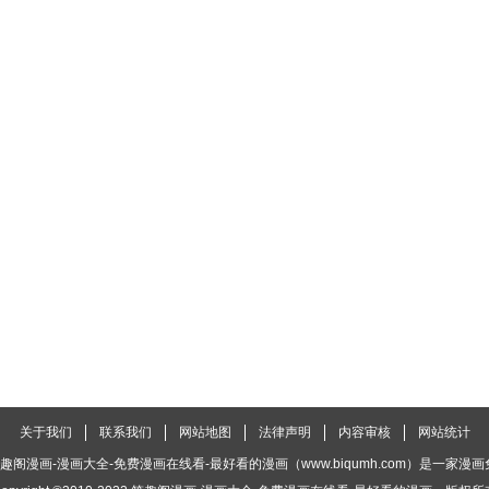
59回 血河天尊
358回 救駕不遲
357回 攻城战
54回 虫皇夺舍
353回 破虫皇
352回 魂天帝
49回 血刀圣者
348回 一场游戏
347回 远古噬虫
44回 天墓魂灵
343回 神品血脉
342回 巅峰血脉
39回 古族大会
338回 古界
337回 炎族
34回 虚空雷池
333回 龙皇降临
332回 四方龙族
29回 花宗修炼场
328回 花宗宗主
327回 花玉
关于我们
联系我们
网站地图
法律声明
内容审核
网站统计
24回 九天尊
323回 生亦何欢死亦何苦
322回 大天造化掌
趣阁漫画-漫画大全-免费漫画在线看-最好看的漫画（www.biqumh.com）是一家