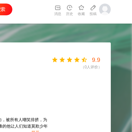
消息
历史
收藏
投稿
9.9
（
0
人评价）
力，被所有人嘲笑排挤，为
峰的他让人们知道莫欺少年