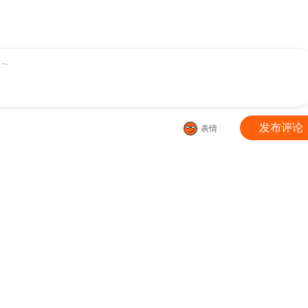
404回 万载龙髓泉
第403回 屠龙剑
第402回 三岛龙皇
399回 三龙岛
第398回 龙岛之战
第397回 登岛
～
394回 血脉
第393回 传承
第392回 黄泉天怒
389回 兄弟
第388回 深渊囚牢
第387回 九幽地渊
发布评论
表情
84回 炼丹
383回 黑魔雷
382回 丹塔长老院
79回 斗圣出关
378回 强敌
377回 闭关
74回 造化
373回 老树
372回 心 ▪ 魔
69回 兽潮大军
368回 天魔巨像
367回 英雄救美
64回 展图
363回 空间交易会
362回 离家出走