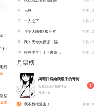
6
元尊
打赏：2
7
一人之下
打赏：2
8
斗罗大陆4终极斗罗
打赏：2
金币
9
我！天命大反派（隔周双更）
打赏：2
个
爱心猫粮
10
排球少年！！ - 古館春一
打赏：1
月票榜
毛线
金币
與藉口袋給我暖手的青梅竹馬約會
1
與藉口袋給我暖手的...
月票：0
别墅
4金币
2
我不想撲過去！
月票：0