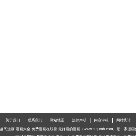
关于我们
联系我们
网站地图
法律声明
内容审核
网站统计
趣阁漫画-漫画大全-免费漫画在线看-最好看的漫画（www.biqumh.com）是一家