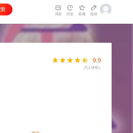
消息
历史
收藏
投稿
9.9
（
0
人评价）