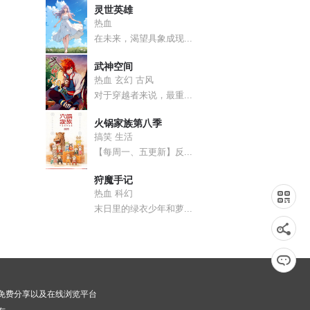
灵世英雄
热血
在未来，渴望具象成现...
武神空间
热血 玄幻 古风
对于穿越者来说，最重...
火锅家族第八季
搞笑 生活
【每周一、五更新】反...
狩魔手记
热血 科幻
末日里的绿衣少年和萝...
漫画免费分享以及在线浏览平台