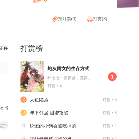
展开

投月票(
0
)
打赏(
3
)
打赏榜
正序
炮灰闺女的生存方式
1
叶七七一朝穿越，竟穿...
打赏：4
2
人鱼陷落
打赏：3
金币
3
年下邻居 甜蜜攻陷
打赏：3
T-4101a138dba7bcaf打赏了
1
个
爱心猫粮
T-897a5abb6
4
说谎的小狗会被吃掉的
打赏：2
5
我让最想被拥抱的男人给威胁了
打赏：2