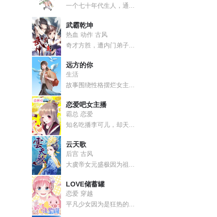
一个七十年代生人，通...
武霸乾坤
热血 动作 古风
奇才方胜，遭内门弟子...
远方的你
生活
故事围绕性格摆烂女主...
恋爱吧女主播
霸总 恋爱
知名吃播李可儿，却天...
云天歌
后宫 古风
大虞帝女元盛极因为祖...
LOVE储蓄罐
恋爱 穿越
平凡少女因为是狂热的...