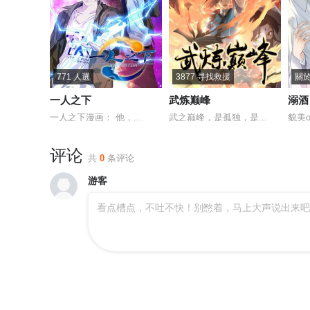
771 人選
3877 寻找救援
一人之下
武炼巅峰
溺酒
一人之下漫画： 他，...
武之巅峰，是孤独，是...
貌美o
评论
共
0
条评论
游客
看点槽点，不吐不快！别憋着，马上大声说出来吧