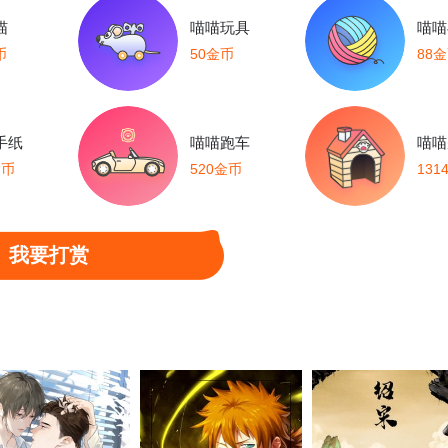
喵
喵喵玩具
喵喵
币
50金币
88
手纸
喵喵跑车
喵喵
金币
520金币
131
我要打赏