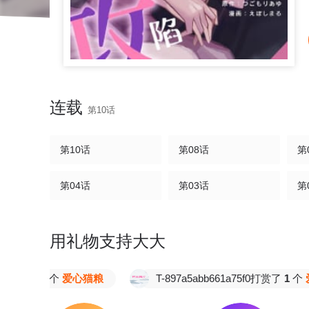
连载
第10话
第10话
第08话
第
第04话
第03话
第
用礼物支持大大
打赏了
1
个
爱心猫粮
T-897a5abb661a75f0打赏了
1
个
爱心