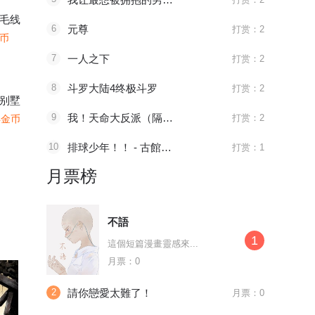
毛线
6
元尊
打赏：2
金币
7
一人之下
打赏：2
8
斗罗大陆4终极斗罗
打赏：2
别墅
9
我！天命大反派（隔周双更）
打赏：2
4金币
10
排球少年！！ - 古館春一
打赏：1
月票榜
不語
1
這個短篇漫畫靈感來...
月票：0
2
請你戀愛太難了！
月票：0