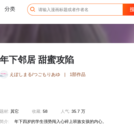
分类
年下邻居 甜蜜攻陷
えぽしまる/つごもりあゆ
|
1部作品
题材:
其它
收藏:
58
人气:
35.7 万
简介:
年下四岁的学生强势闯入心碎上班族女孩的内心。