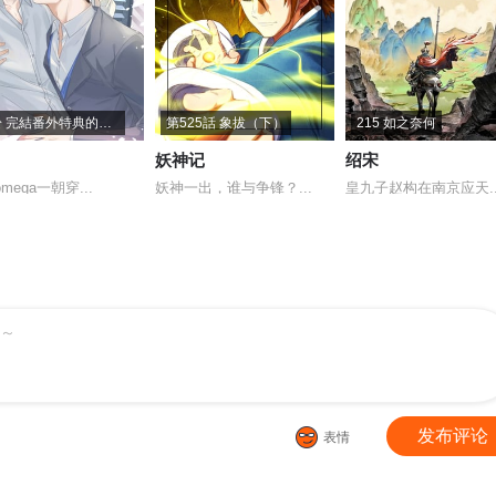
關於 完結番外特典的通知
第525話 象拔（下）
215 如之奈何
妖神记
绍宋
mega一朝穿...
妖神一出，谁与争锋？...
皇九子赵构在南京应天..
～
发布评论
表情