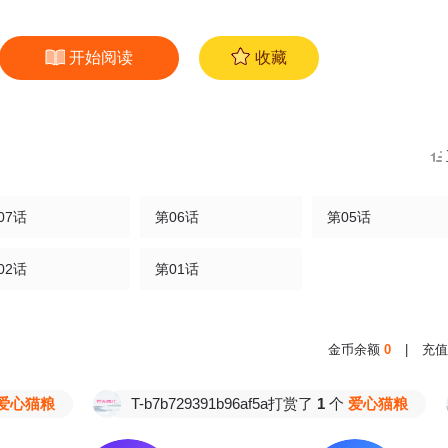
开始阅读
收藏
07话
第06话
第05话
02话
第01话
金币余额
0
|
充值
猫粮
T-b7b729391b96af5a打赏了
1
个
爱心猫粮