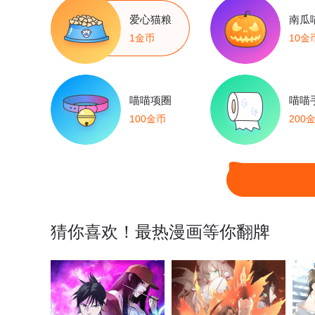
爱心猫粮
南瓜
1金币
10金
喵喵项圈
喵喵
100金币
200
猜你喜欢！最热漫画等你翻牌