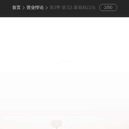
首页
营业悖论
第3季 第7話 蘿蔔糕(1/3)
2
/
50