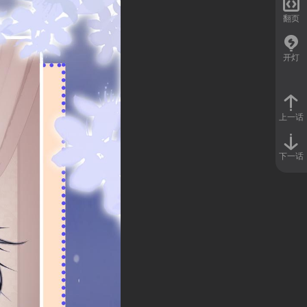

翻页
开灯
上一话
下一话