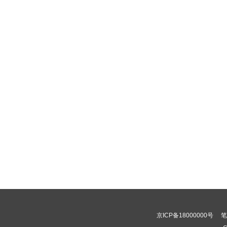
京ICP备18000000号
笔