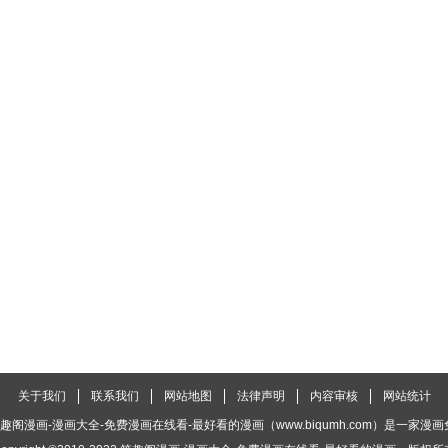
关于我们
联系我们
网站地图
法律声明
内容审核
网站统计
趣阁漫画-漫画大全-免费漫画在线看-最好看的漫画（www.biqumh.com）是一家