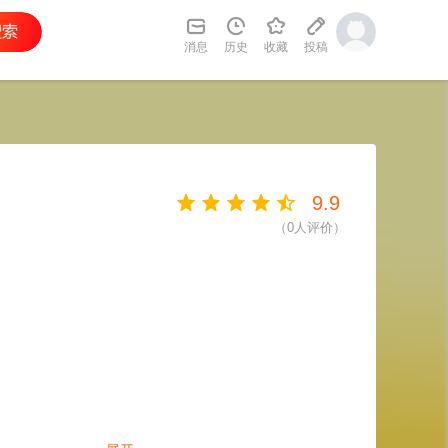
消息
历史
收藏
投稿
9.9
（
0
人评价）