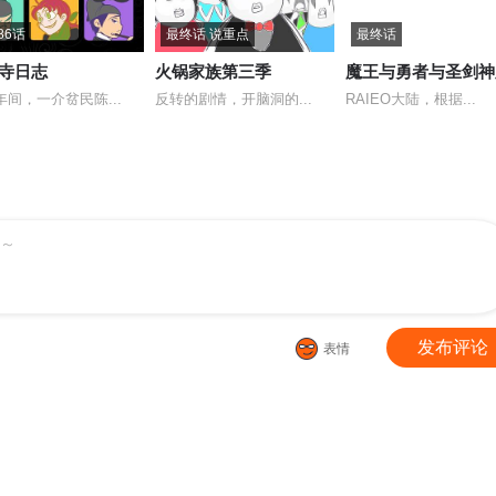
86话
最终话 说重点
最终话
寺日志
火锅家族第三季
魔王与勇者与圣剑神
年间，一介贫民陈...
反转的剧情，开脑洞的...
RAIEO大陆，根据...
～
发布评论
表情