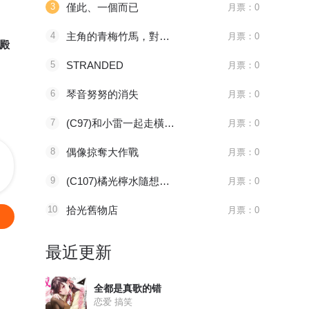
3
僅此、一個而已
月票：0
最终话 吃货
最终话 我的妹妹被人拐跑了！
第242话 
4
主角的青梅竹馬，對我這個配角來勢洶洶
月票：0
殿
火锅家族第四季
我家妹妹虐起来很爽
漫画壁纸
反转的剧情，开脑洞的...
一个有性别认同障碍，...
壁纸不应该只
5
STRANDED
月票：0
6
琴音努努的消失
月票：0
7
(C97)和小雷一起走橫須賀的書
月票：0
8
偶像掠奪大作戰
月票：0
9
(C107)橘光檸水隨想曲的非官方
月票：0
10
拾光舊物店
月票：0
最近更新
全都是真歌的错
恋爱 搞笑