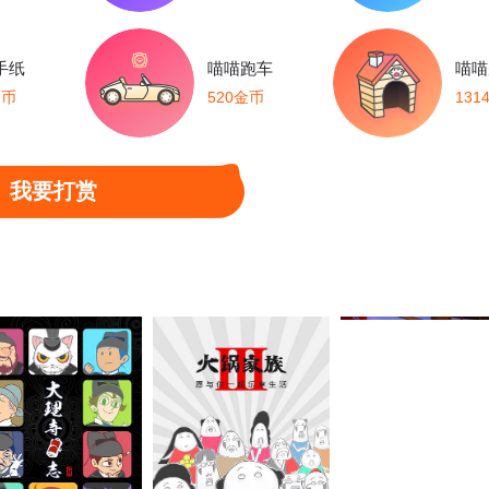
手纸
喵喵跑车
喵喵
金币
520金币
131
我要打赏