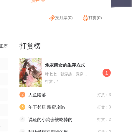
展开

投月票(
0
)
打赏(
0
)
打赏榜
正序
炮灰闺女的生存方式
1
叶七七一朝穿越，竟穿...
打赏：4
2
人鱼陷落
打赏：3
3
年下邻居 甜蜜攻陷
打赏：3
4
说谎的小狗会被吃掉的
打赏：2
一个问题。
5
我让最想被拥抱的男人给威胁了
打赏：2