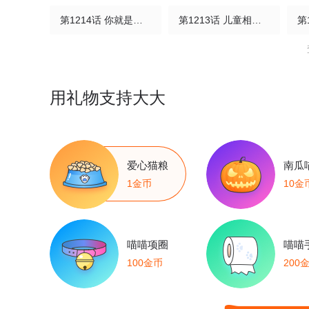
第1214话 你就是我的唯一。
第1213话 儿童相见不相识，笑问客从何处来。
第1209话 吉凶相共，患难相扶。
第1208话 对面的女孩看过来。
第1204话 好看的衣服千篇一律，独特的心意万里挑一。
第1203话 人见人爱，花见花开。
用礼物支持大大
第1199话 世界那么大，我想去吃吃。
第1198话 大东北，我得去一趟。
非人轶事第1话 上班暂停，假期快乐！
第1195话 有朋自远方来，不亦乐乎。
爱心猫粮
南瓜
1金币
10金
第1191话 晨起开门雪满山，雪晴云淡日光寒。
第1190话 赔了夫人又折兵，原是四圣试禅心。
第1186话 路人借问遥招手，怕得鱼惊不应人。
第1185话 锄禾日当午，上班好辛苦。
喵喵项圈
喵喵
100金币
200
第1179话 言必信，行必果。
第1178话 人不可貌象。
第1174话 萝卜青菜，各有所爱。
第1173话 你的童年我的童年好像不一样。