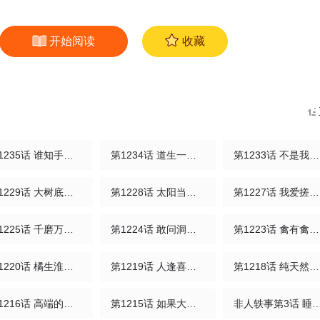
开始阅读
收藏
第1235话 谁知手中丹，颗颗不一般。
第1234话 道生一，一生二，二生三，三生万物。
第1233话 不是我不明白，这世界变化快。
第1229话 大树底下好乘凉。
第1228话 太阳当空照。
第1227话 我爱搓澡，皮肤滑滑。
第1225话 千磨万击还坚劲。
第1224话 敢问洞在何方。
第1223话 禽有禽言，兽有兽语。
第1220话 橘生淮南则为橘，生于淮北则为枳。
第1219话 人逢喜事精神爽。
第1218话 纯天然，无污染。
第1216话 高端的原料，往往有朴素的获取方式。
第1215话 如果大海能够，带走我的朋友。
非人轶事第3话 睡还是不睡，这是