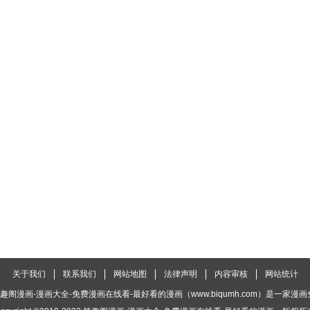
第1082话 噼里啪啦，噼里啪啦，头发要炸毛。
第1081话 今日湿度：11%。
第1080话 打嗝不是病，嗝起来真要命。
第1077话 彼以礼来，此以礼往。
第1076话 女孩的心思你别猜。
第1075话 一瓶子不满，半瓶子晃荡。
第1072话 狐狸手中线，友人身上衣。
第1071话 一脸笑，三分财。
第1070话 将头发梳成狮子模样。
第1067话 聪明的智商占领高地了。
第1066话 悄悄的我走了，正如我悄悄的来。
第1065话 青山不改，绿水长流。
第1062话 人有名，树有影。
第1061话 演员的自我修养。
第1060话 天产仙猴道行隆，离山驾筏趁天风。
第1055话 自己挖坑自己跳。
第1054话 少小离家老大回。
第1053话 百尺高楼从头起。
第1050话 授人以鱼，不如授人以渔。
第1049话 工作使人面目全非。
第1048话 强强联合，别具一格。
关于我们
联系我们
网站地图
法律声明
内容审核
网站统计
第1045话 强健体魄，锻炼精神。
第1044话 胡噜胡噜毛儿，吓不着。
第1043话 习惯成自然。
趣阁漫画-漫画大全-免费漫画在线看-最好看的漫画（www.biqumh.com）是一家