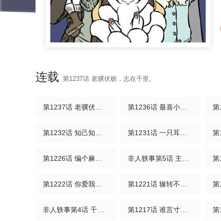
连载
第1237话 老骥伏枥，志在千里。
第1237话 老骥伏枥，志在千里。
第1236话 最喜小儿亡赖。
第1232话 知己知彼，百战不殆。
第1231话 一只耳朵进，一只耳朵出。
第1226话 编个麻花辫，再系个蝴蝶结。
非人轶事第5话 主线走不完，支线不间断。
第1222话 你爱我呀我爱你，喵喵喵喵咪咪咪。
第1221话 辗转不能寐，长夜何绵绵。
非人轶事第4话 千金易得，知音难觅。
第1217话 谁言寸草心，报得三春晖。