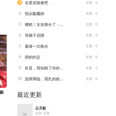
3
在星宿相會吧
月票：0
4
指尖驅魔師
月票：0
5
糟糕！女友精分了 - 仙娛文化
月票：0
6
等梔子花開
月票：0
7
最後一次散步
月票：0
8
戀的約定
月票：0
9
於是，我知曉了你的季節
月票：0
10
詭異降臨，我扎的紙人女僕成真了
月票：0
最终话 吃货
最终话 我的妹妹被人拐跑了！
第242话 
殿
火锅家族第四季
我家妹妹虐起来很爽
漫画壁纸
最近更新
反转的剧情，开脑洞的...
一个有性别认同障碍，...
壁纸不应该只
云天歌
后宫 古风