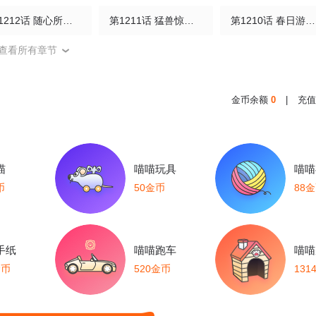
第1212话 随心所欲，不拘小节。
第1211话 猛兽惊而跳骇兮，妄奔走而驰迈。
第1210话 春日游，杏花吹满头。
查看所有章节
第1207话 更吹落、星如雨。
第1206话 地上风筝在地上飞，天上龙儿在天上追。
第1205话 土里生，土里长。
第1202话 人行影子走，寸步不分离。
第1201话 每逢佳节胖三斤。
第1200话 千里送特产，礼重情谊深。
金币余额
0
|
充值
第1197话 不比不知道，一比吓一跳。
非人轶事第2话 横扫零食，做回自己。
第1196话 共欢新故岁，迎送一宵中。
第1194话 算盘打得劈里啪啦响。
第1193话 偶像的力量。
第1192话 顾客是上帝。
喵
喵喵玩具
喵喵
币
50金币
88
第1189话 两边乱扑，左也撞不着，右也撞不着。——《西游记
第1188话 演员一定要有信念感。
第1187话 扬长避短，相得益彰。
第1182话 各司其职，各尽所能。
第1181话 几家勤快几家闲。
第1180话 一等二靠三落空，一想二干三成功。
手纸
喵喵跑车
喵喵
金币
520金币
131
第1177话 一样水泡百样人。
第1176话 我左看右看，上看下看，原来每个愿望都不一般。
第1175话 胡吃一时爽，吃完坏肚肠。
第1172话 找呀找呀找朋友，找到一个好朋友。
第1171话 塔大舅塔二舅都是塔舅。
第1170话 问君能有几多愁，恰似清晨鸡鸣在床头。