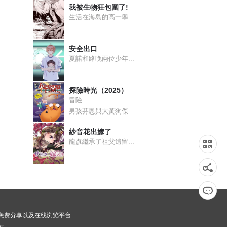
我被生物狂包圍了!
生活在海島的高一學...
安全出口
夏諾和路晚兩位少年...
探險時光（2025）
冒險
男孩芬恩與大黃狗傑...
紗音花出嫁了
龍彥繼承了祖父遺留...
漫画免费分享以及在线浏览平台