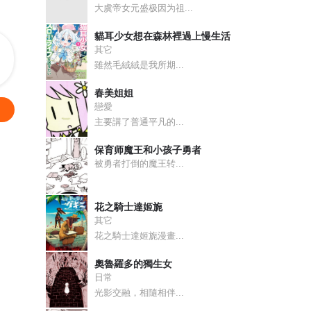
大虞帝女元盛极因为祖...
貓耳少女想在森林裡過上慢生活
其它
雖然毛絨絨是我所期...
春美姐姐
戀愛
主要講了普通平凡的...
保育师魔王和小孩子勇者
被勇者打倒的魔王转...
花之騎士達姬旎
其它
花之騎士達姬旎漫畫...
奧魯羅多的獨生女
日常
光影交融，相隨相伴...