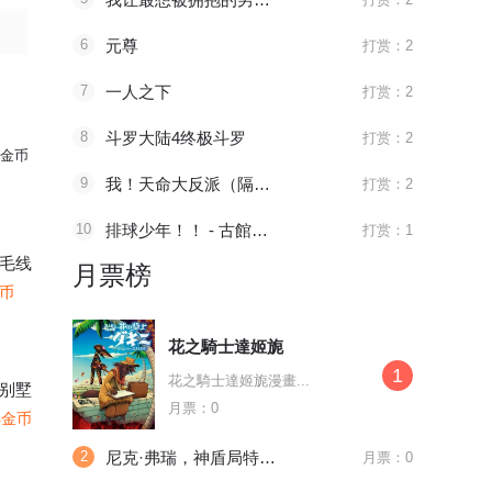
6
元尊
打赏：2
7
一人之下
打赏：2
8
斗罗大陆4终极斗罗
打赏：2
金币
9
我！天命大反派（隔周双更）
打赏：2
10
排球少年！！ - 古館春一
打赏：1
毛线
月票榜
金币
花之騎士達姬旎
1
花之騎士達姬旎漫畫...
别墅
月票：0
4金币
2
尼克·弗瑞，神盾局特工v1
月票：0