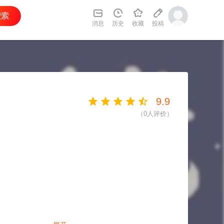
消息
历史
收藏
投稿
9.9
（
0
人评价）