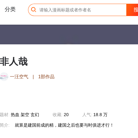
分类
非人哉
一汪空气
|
1部作品
题材:
热血
架空
玄幻
收藏:
20
人气:
18.8 万
简介:
就算是建国前成的精，建国之后也要与时俱进才行！