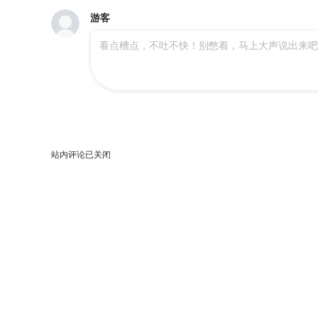
第1129话 谁知明镜里，形影自相怜。
第1128话 病人腰痛，医生头痛。
游客
看点槽点，不吐不快！别憋着，马上大声说出来吧
第1124话 请你不要到处嗡嗡。
第1123话 老师，这还是我家孩子吗？
第1119话 日有所思，夜有所梦。
第1118话 你的大眼睛，明亮又闪烁。
第1114话 我们好久不见你在哪里？
第1113话 轻舟已过万重山。
站内评论已关闭
第1109话 梦里不知身是客。
第1108话 滴水之恩，当涌泉相报。
第1104话 家的味道，我知道！
第1103话 三分相貌，七分打扮。
第1099话 漫天要价，就地还钱。
第1098话 随时随地获得新点子。
第1094话 石头剪刀布，一物降一物。
第1093话 心有猛狮，细嗅蔷薇。
第1089话 此中真境属神仙。
第1088话 新年新计划。