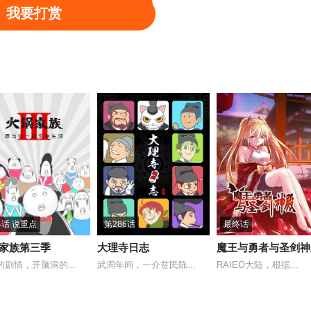
我要打赏
第1167话 世上无难事，只怕有心人。
第1166话 强扭的瓜也甜。
第1165话 偷得浮生半日闲。
第1162话 合意友来情不厌，知心人至话相投。
第1161话 好记性不如烂笔头。
第1160话 新三天，旧三天，破破烂烂又一天。
第1157话 什么树开什么花，什么种儿结什么瓜。
第1156话 专家一出手，就知有没有。
第1155话 跟所有的烦恼说拜拜。
第1152话 给我一杯忘情水。
第1151话 工作不易，孟婆叹气。
第1150话 凡有过去之事不思，未来之事不想。——《玉历宝钞
第1147话 酒不醉人人自醉。
第1146话 万般皆是缘。
第1145话 咆哮着闹海的当年，到面无表情的这天，过去了多少
第1142话 大水冲了龙王庙，一家人不认得一家人。
第1141话 书到用时方恨少。
第1140话 世事无常，命运弄人。
话 说重点
第286话
最终话
家族第三季
大理寺日志
魔王与勇者与圣剑神
第1137话 心有余而力不足。
第1136话 感伤从中起，悲泪哽在喉。
第1135话 憔悴皆因心绪乱，从来忧虑最伤神。
的剧情，开脑洞的...
武周年间，一介贫民陈...
RAIEO大陆，根据...
第1132话 非人一中体育课
第1131话 少年自有少年狂。
第1130话 力气是压大的，胆子是吓大的。