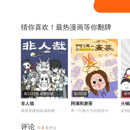
第1169话 春困秋乏夏打盹，睡不醒的冬三月。
第1168话 名师出高徒。
猜你喜欢！最热漫画等你翻牌
第1164话 懂劳亦懂逸，方得长久计。
第1163话 没有规矩，不成方圆。
第1159话 海上生明月，天涯共此时。
第1158话 山重水复疑无路，半天还是在原处。
第1154话 天机不可泄露。
第1153话 既忘其忧，其乐悠悠。
第1149话 你是一个香香甜甜的冰淇淋。
第1148话 品质冰棍，匠心打造。
第1144话 只有犬科最懂犬科。
第1143话 狗狗能有什么坏心思呢。
第1237话 老骥伏枥，志在千里。
第265话
最终
非人哉
阿满和麦茶
火锅
第1139话 千防万防，脚滑难防。
第1138话 船到桥头自然直。
就算是建国前成的精，...
养一只贱兮兮的猫是什...
反转
第1134话 憔悴皆因心绪乱，从来忧虑最伤神。
第1133话 你的知识我的知识，好像不一样。
评论
共
0
条评论