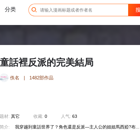
分类
童話裡反派的完美結局
佚名
|
1482部作品
题材:
其它
收藏:
0
人气:
63
简介:
我穿越到童話世界了？角色還是反派—主人公的姐姐馬西婭?布...