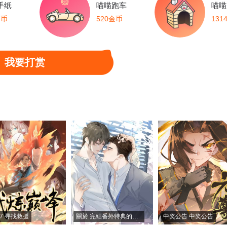
手纸
喵喵跑车
喵喵
金币
520金币
131
我要打赏
77 寻找救援
關於 完結番外特典的通知
中奖公告 中奖公告