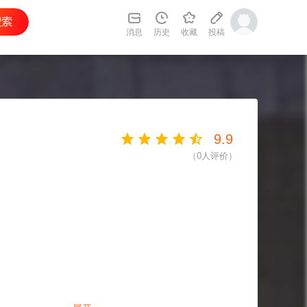
消息
历史
收藏
投稿
9.9
（
0
人评价）