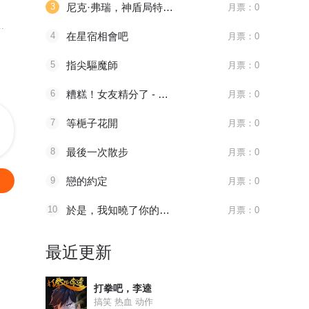
3
尼克·弗瑞，神盾局特工v1
月票：0
天官赐福
全职法师
妖神记
.
八百年前，谢怜是金枝...
主角莫凡继承了一个神...
妖神一出，谁
4
在星宿相會吧
月票：0
5
指尖驅魔師
月票：0
6
糟糕！女友精分了 - 仙娛文化
月票：0
7
等梔子花開
月票：0
8
最後一次散步
月票：0
9
戀的約定
月票：0
10
於是，我知曉了你的季節
月票：0
最近更新
打拳吧，李逵
搞笑 热血 动作