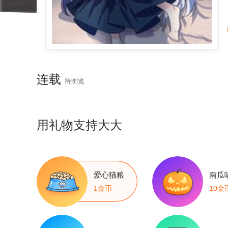
连载
待浏览
用礼物支持大大
爱心猫粮
南瓜
1金币
10金