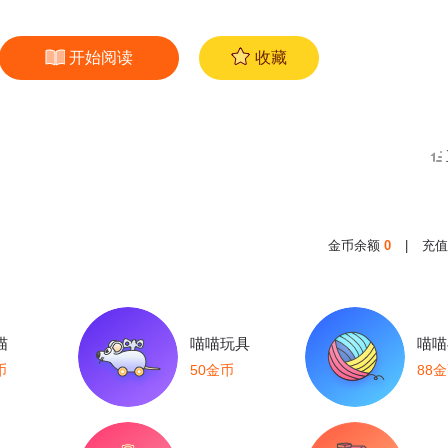
开始阅读
收藏
金币余额
0
|
充值
喵
喵喵玩具
喵喵
币
50金币
88