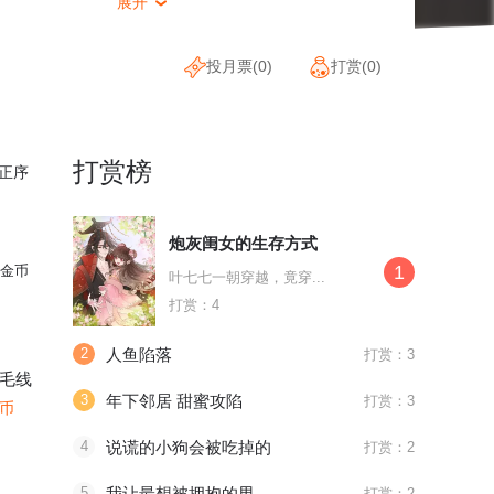
展开

投月票(
0
)
打赏(
0
)
打赏榜
正序
炮灰闺女的生存方式
1
金币
叶七七一朝穿越，竟穿...
打赏：4
2
人鱼陷落
打赏：3
毛线
3
年下邻居 甜蜜攻陷
打赏：3
金币
4
说谎的小狗会被吃掉的
打赏：2
5
我让最想被拥抱的男人给威胁了
打赏：2