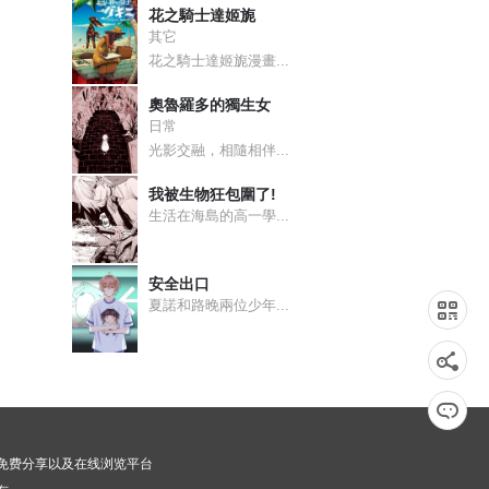
花之騎士達姬旎
其它
花之騎士達姬旎漫畫...
奧魯羅多的獨生女
日常
光影交融，相隨相伴...
我被生物狂包圍了!
生活在海島的高一學...
安全出口
夏諾和路晚兩位少年...
漫画免费分享以及在线浏览平台