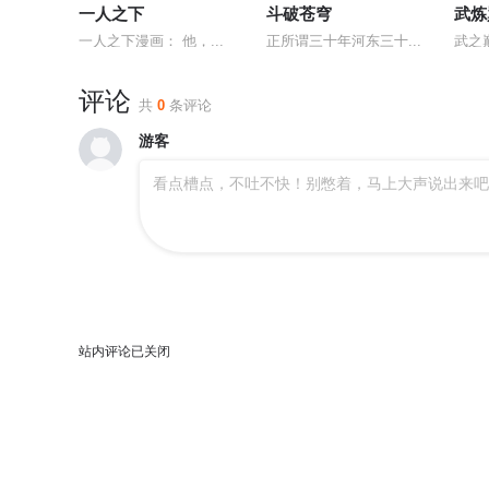
一人之下
斗破苍穹
武炼
一人之下漫画： 他，...
正所谓三十年河东三十...
武之
评论
共
0
条评论
游客
看点槽点，不吐不快！别憋着，马上大声说出来吧
站内评论已关闭