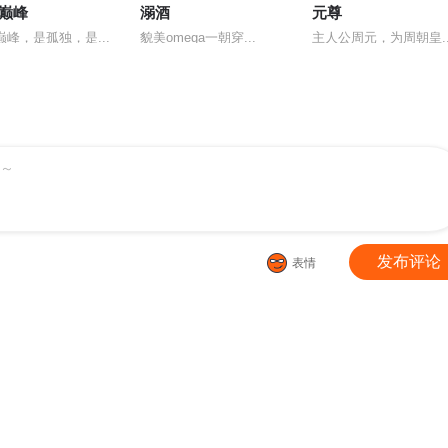
巅峰
溺酒
元尊
巅峰，是孤独，是...
貌美omega一朝穿...
主人公周元，为周朝皇..
～
发布评论
表情