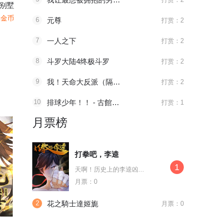
别墅
4金币
6
元尊
打赏：2
7
一人之下
打赏：2
8
斗罗大陆4终极斗罗
打赏：2
9
我！天命大反派（隔周双更）
打赏：2
10
排球少年！！ - 古館春一
打赏：1
月票榜
打拳吧，李逵
1
天啊！历史上的李逵凶...
月票：0
2
花之騎士達姬旎
月票：0
096 太子血亲
1181 审判会-蜂刺
第525話