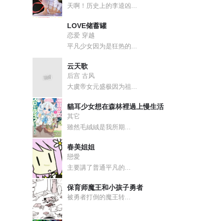
天啊！历史上的李逵凶...
LOVE储蓄罐
恋爱 穿越
平凡少女因为是狂热的...
云天歌
后宫 古风
大虞帝女元盛极因为祖...
貓耳少女想在森林裡過上慢生活
其它
雖然毛絨絨是我所期...
春美姐姐
戀愛
主要講了普通平凡的...
保育师魔王和小孩子勇者
被勇者打倒的魔王转...