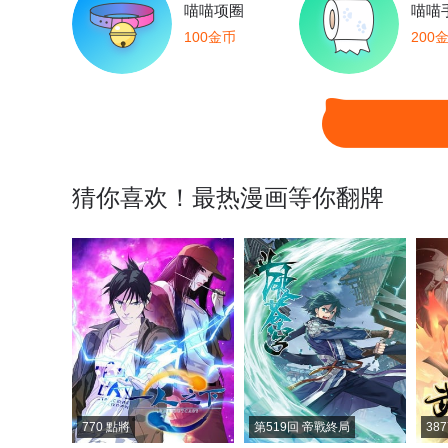
喵喵项圈
喵喵
100金币
200
猜你喜欢！最热漫画等你翻牌
770 點將
第519回 帝戰終局
38