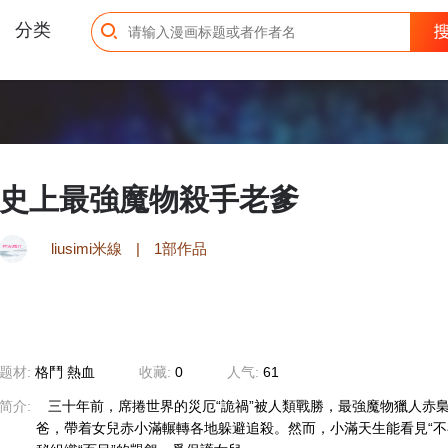
分类
史上最強魔物殺手老爹
ゞ liusimi米線
|
1部作品
题材:
格鬥
熱血
收藏:
0
人气:
61
简介:
三十年前，席捲世界的災厄“詭禍”被人類戰勝，最強魔物獵人赤
爸，帶着女兒赤小滿輾轉各地躲避追殺。然而，小滿天生能看見“不