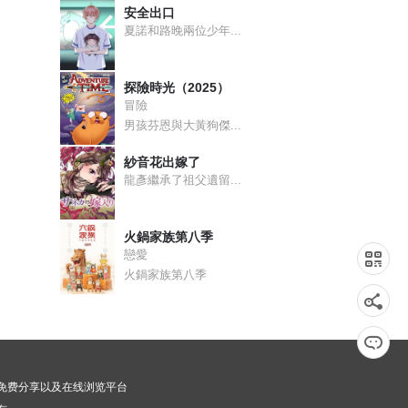
安全出口
夏諾和路晚兩位少年...
探險時光（2025）
冒險
男孩芬恩與大黃狗傑...
紗音花出嫁了
龍彥繼承了祖父遺留...
火鍋家族第八季
戀愛
火鍋家族第八季
漫画免费分享以及在线浏览平台