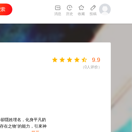
消息
历史
收藏
投稿
9.9
（
0
人评价）
梟卻隱姓埋名，化身平凡奶
存在之物”的能力，引來神