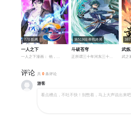
770 點將
第519回 帝戰終局
38
一人之下
斗破苍穹
武炼
一人之下漫画： 他，...
正所谓三十年河东三十...
武之
评论
共
0
条评论
游客
看点槽点，不吐不快！别憋着，马上大声说出来吧