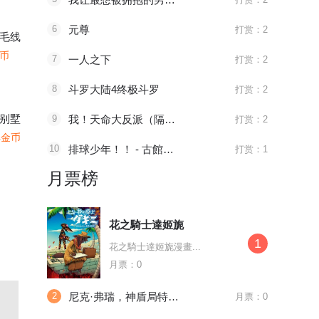
6
元尊
打赏：2
毛线
金币
7
一人之下
打赏：2
8
斗罗大陆4终极斗罗
打赏：2
别墅
9
我！天命大反派（隔周双更）
打赏：2
4金币
10
排球少年！！ - 古館春一
打赏：1
月票榜
花之騎士達姬旎
1
花之騎士達姬旎漫畫...
月票：0
2
尼克·弗瑞，神盾局特工v1
月票：0