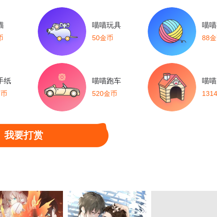
喵
喵喵玩具
喵喵
币
50金币
88
手纸
喵喵跑车
喵喵
金币
520金币
131
我要打赏