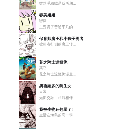
雖然毛絨絨是我所期...
春美姐姐
戀愛
主要講了普通平凡的...
保育师魔王和小孩子勇者
被勇者打倒的魔王转...
花之騎士達姬旎
其它
花之騎士達姬旎漫畫...
奧魯羅多的獨生女
日常
光影交融，相隨相伴...
我被生物狂包圍了!
生活在海島的高一學...