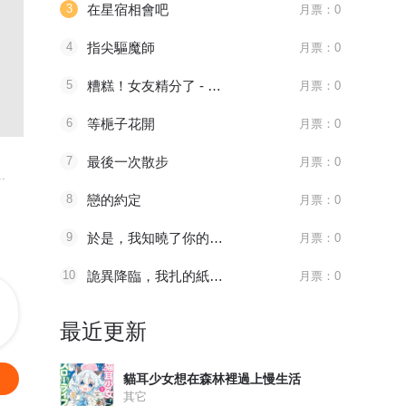
3
在星宿相會吧
月票：0
4
指尖驅魔師
月票：0
5
糟糕！女友精分了 - 仙娛文化
月票：0
096 太子血亲
6
等梔子花開
1181 审判会-蜂刺
第525話
月票：0
天官赐福
全职法师
妖神记
7
最後一次散步
月票：0
.
八百年前，谢怜是金枝...
主角莫凡继承了一个神...
妖神一出，谁
8
戀的約定
月票：0
9
於是，我知曉了你的季節
月票：0
10
詭異降臨，我扎的紙人女僕成真了
月票：0
最近更新
貓耳少女想在森林裡過上慢生活
其它