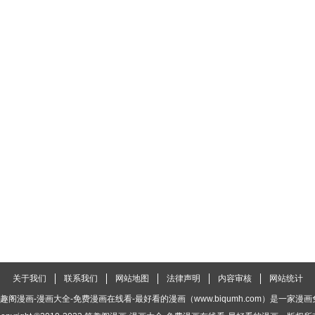
关于我们
联系我们
网站地图
法律声明
内容审核
网站统计
趣阁漫画-漫画大全-免费漫画在线看-最好看的漫画（www.biqumh.com）是一家