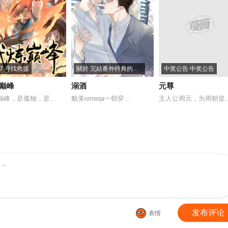
77 寻找救援
關於 完結番外特典的通知
中奖公告 中奖公告
巅峰
溺酒
元尊
巅峰，是孤独，是...
貌美omega一朝穿...
主人公周元，为周朝皇..
～
发布评论
表情