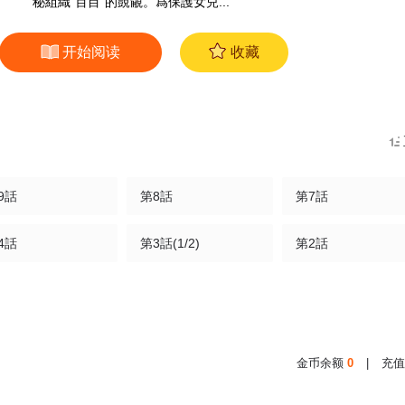
秘組織“百目”的覬覦。爲保護女兒...
开始阅读
收藏
9話
第8話
第7話
4話
第3話(1/2)
第2話
金币余额
0
|
充值