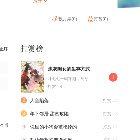
展开

投月票(
0
)
打赏(
0
)
打赏榜
正序
炮灰闺女的生存方式
1
叶七七一朝穿越，竟穿...
打赏：4
2
人鱼陷落
打赏：3
3
年下邻居 甜蜜攻陷
打赏：3
金币
4
说谎的小狗会被吃掉的
打赏：2
5
我让最想被拥抱的男人给威胁了
打赏：2