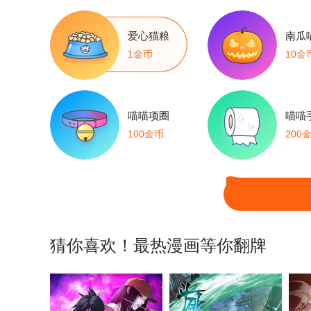
爱心猫粮
南瓜
1金币
10金
喵喵项圈
喵喵
100金币
200
猜你喜欢！最热漫画等你翻牌