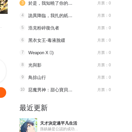
3
於是，我知曉了你的季節
月票：0
096 太子血亲
1181 审判会-蜂刺
第525話
4
詭異降臨，我扎的紙人女僕成真了
月票：0
天官赐福
全职法师
妖神记
.
八百年前，谢怜是金枝...
主角莫凡继承了一个神...
妖神一出，谁
5
浩克粉碎復仇者
月票：0
6
黑衣女王-毒液脫繮
月票：0
7
Weapon X 񢉒)
月票：0
8
光與影
月票：0
9
鳥掠山行
月票：0
10
惡魔男神：甜心寶貝快投降
月票：0
最近更新
天才決定過平凡生活
孫鎮赫是公認的成功...