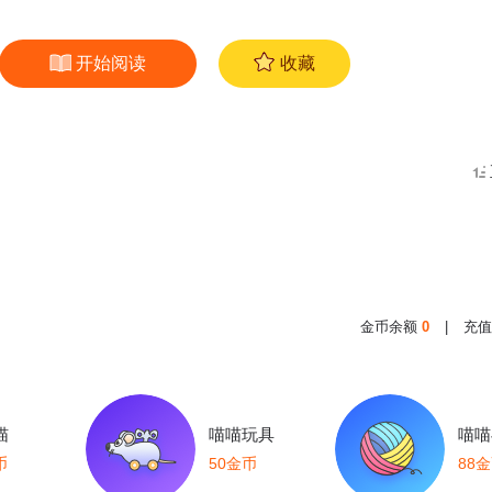
开始阅读
收藏
金币余额
0
|
充值
喵
喵喵玩具
喵喵
币
50金币
88