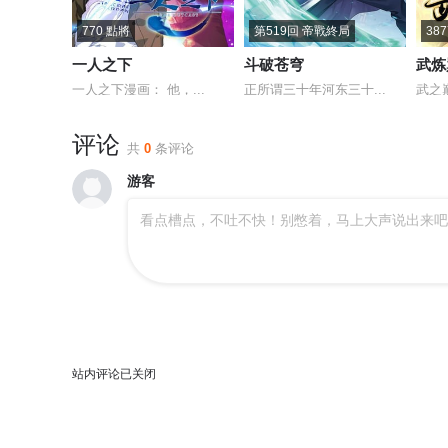
770 點將
第519回 帝戰終局
38
一人之下
斗破苍穹
武炼
一人之下漫画： 他，...
正所谓三十年河东三十...
武之
评论
共
0
条评论
游客
看点槽点，不吐不快！别憋着，马上大声说出来吧
站内评论已关闭