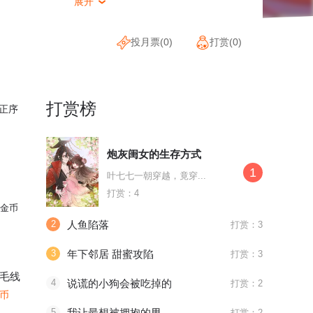
展开

投月票(
0
)
打赏(
0
)
打赏榜
正序
炮灰闺女的生存方式
1
叶七七一朝穿越，竟穿...
打赏：4
金币
2
人鱼陷落
打赏：3
3
年下邻居 甜蜜攻陷
打赏：3
毛线
4
说谎的小狗会被吃掉的
打赏：2
金币
5
我让最想被拥抱的男人给威胁了
打赏：2