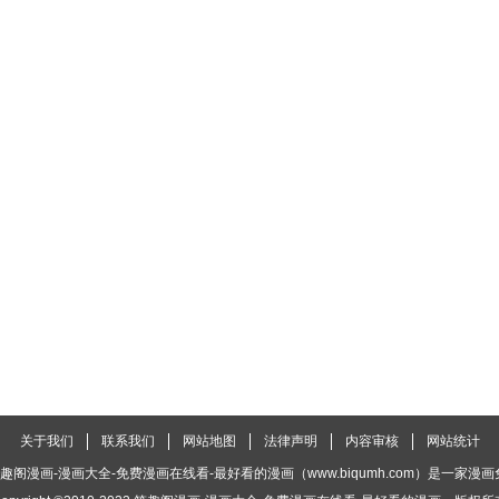
关于我们
联系我们
网站地图
法律声明
内容审核
网站统计
趣阁漫画-漫画大全-免费漫画在线看-最好看的漫画（www.biqumh.com）是一家