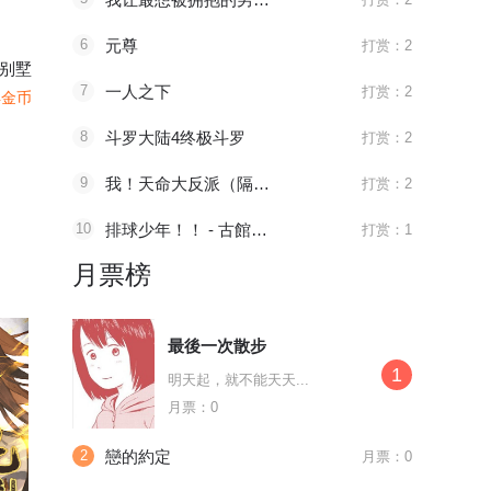
6
元尊
打赏：2
别墅
7
一人之下
打赏：2
4金币
8
斗罗大陆4终极斗罗
打赏：2
9
我！天命大反派（隔周双更）
打赏：2
10
排球少年！！ - 古館春一
打赏：1
月票榜
最後一次散步
1
明天起，就不能天天...
月票：0
2
戀的約定
月票：0