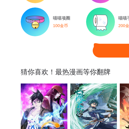
喵喵项圈
喵喵
100金币
200
猜你喜欢！最热漫画等你翻牌