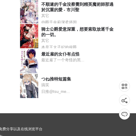
不順遂的千金沒察覺到精英魔術師那過
於沉重的愛 - 市川聖
其它
伯爵千金莉潔柔塔因...
骑士公爵爱意深重，想要索取放逐千金
的一切。
其它
本是王太子妃的侯爵...
最近雇的女仆有点怪
最近雇了一个奇怪的黑...
つね推特短篇集
搞笑
日推@tsu_me...
漫画免费分享以及在线浏览平台