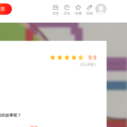
消息
历史
收藏
投稿
9.9
（
0
人评价）
樣的故事呢？