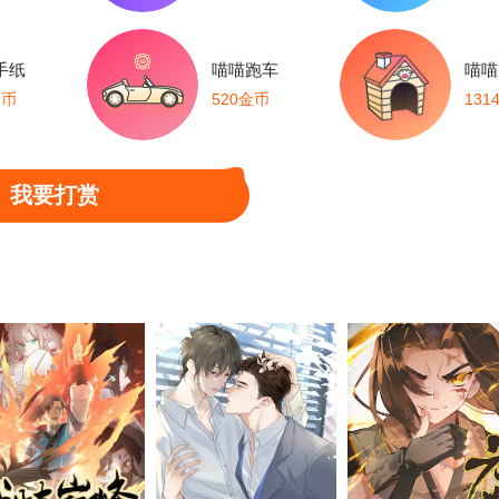
手纸
喵喵跑车
喵喵
金币
520金币
131
我要打赏