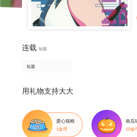
连载
短篇
短篇
用礼物支持大大
爱心猫粮
南瓜
1金币
10金