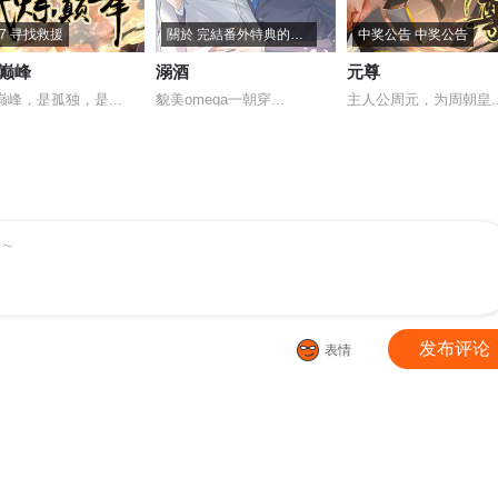
77 寻找救援
關於 完結番外特典的通知
中奖公告 中奖公告
巅峰
溺酒
元尊
巅峰，是孤独，是...
貌美omega一朝穿...
主人公周元，为周朝皇..
～
发布评论
表情