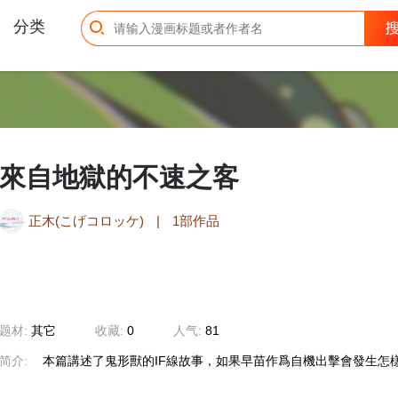
分类
來自地獄的不速之客
正木(こげコロッケ)
|
1部作品
题材:
其它
收藏:
0
人气:
81
简介:
本篇講述了鬼形獸的IF線故事，如果早苗作爲自機出擊會發生怎