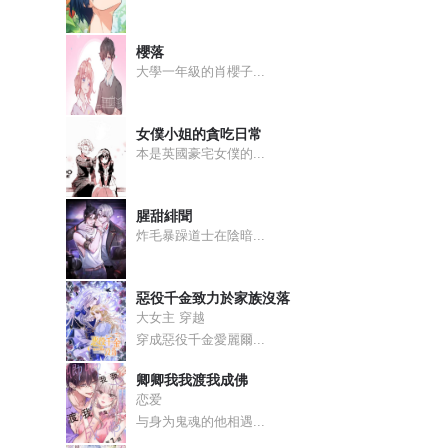
櫻落
大學一年級的肖櫻子...
女僕小姐的貪吃日常
本是英國豪宅女僕的...
腥甜緋聞
炸毛暴躁道士在陰暗...
惡役千金致力於家族沒落
大女主 穿越
穿成惡役千金愛麗爾...
卿卿我我渡我成佛
恋爱
与身为鬼魂的他相遇...