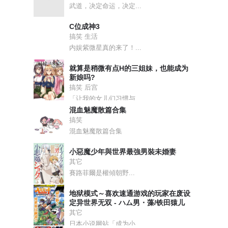
武道，决定命运，决定...
C位成神3
搞笑 生活
内娱紫微星真的来了！...
就算是稍微有点H的三姐妹，也能成为
新娘吗?
搞笑 后宫
「让我的女儿们习惯与...
混血魅魔散篇合集
搞笑
混血魅魔散篇合集
小惡魔少年與世界最強男裝未婚妻
其它
賽路菲爾是權傾朝野...
地狱模式～喜欢速通游戏的玩家在废设
定异世界无双 - ハム男・藻/铁田猿儿
其它
日本小说网站「成为小...