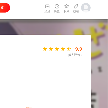
消息
历史
收藏
投稿
9.9
（
0
人评价）