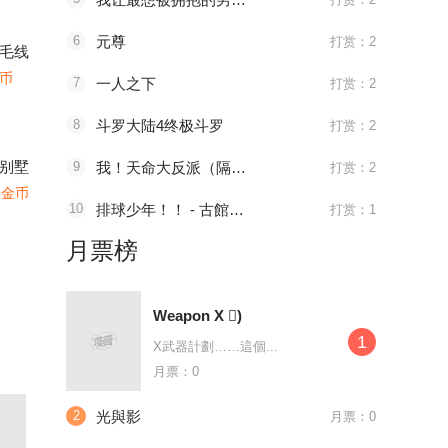
6
元尊
打赏：2
毛线
金币
7
一人之下
打赏：2
8
斗罗大陆4终极斗罗
打赏：2
别墅
9
我！天命大反派（隔周双更）
打赏：2
4金币
10
排球少年！！ - 古館春一
打赏：1
月票榜
Weapon X 񢉒)
1
X武器計劃……這個...
月票：0
2
光與影
月票：0