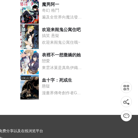
魔男阿一
奇幻 格鬥
遍及全世界向魔法發...
欢迎来闹鬼公寓住吧
搞笑 悬疑
欢迎来闹鬼公寓住哦~
表裡不一想撒嬌的她
戀愛
東雲冰菓是真島伊織...
血十字：死或生
懸疑
漫畫界傳奇創作者G...
漫画免费分享以及在线浏览平台