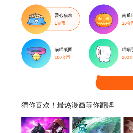
爱心猫粮
南瓜
1金币
10金
喵喵项圈
喵喵
100金币
200
猜你喜欢！最热漫画等你翻牌