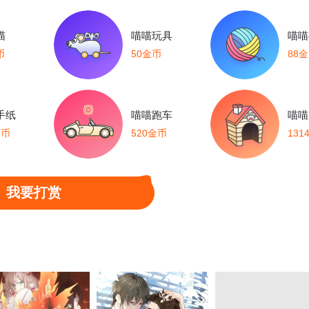
喵
喵喵玩具
喵喵
币
50金币
88
手纸
喵喵跑车
喵喵
金币
520金币
131
我要打赏