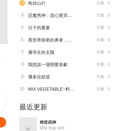
3
鳥掠山行
月票：0
4
惡魔男神：甜心寶貝快投降
月票：0
5
日子的重量
月票：0
096 太子血亲
6
1181 审判会-蜂刺
異世界歸來的勇者，在地下城降臨的現實世界化身網紅主播撈金！
第525話
月票：0
天官赐福
全职法师
妖神记
7
優等生的太陽
月票：0
.
八百年前，谢怜是金枝...
主角莫凡继承了一个神...
妖神一出，谁
8
我想談一場戀愛喜劇
月票：0
9
潘多拉頻道
月票：0
10
MIX VEGETABLE~料理關係~
月票：0
最近更新
绝世武神
冒险 热血 动作