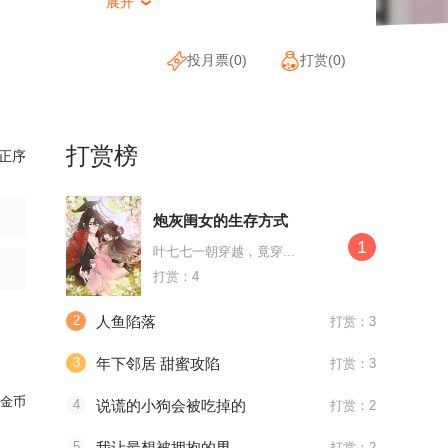
展开

投月票(
0
)
打赏(
0
)
打赏榜
正序
炮灰闺女的生存方式
1
叶七七一朝穿越，竟穿...
打赏：4
2
人鱼陷落
打赏：3
3
年下邻居 甜蜜攻陷
打赏：3
金币
4
说谎的小狗会被吃掉的
打赏：2
5
我让最想被拥抱的男人给威胁了
打赏：2