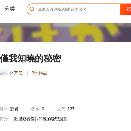
分类
僅我知曉的秘密
タアモ
|
3部作品
题材:
戀愛
收藏:
0
人气:
137
简介:
歡迎觀看僅我知曉的秘密漫畫