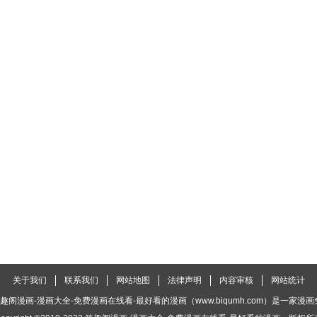
关于我们
联系我们
网站地图
法律声明
内容审核
网站统计
趣阁漫画-漫画大全-免费漫画在线看-最好看的漫画（www.biqumh.com）是一家