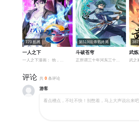
770 點將
第519回 帝戰終局
38
一人之下
斗破苍穹
武炼
一人之下漫画： 他，...
正所谓三十年河东三十...
武之
评论
共
0
条评论
游客
看点槽点，不吐不快！别憋着，马上大声说出来吧