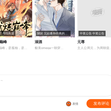
77 寻找救援
關於 完結番外特典的通知
中奖公告 中奖公告
巅峰
溺酒
元尊
巅峰，是孤独，是...
貌美omega一朝穿...
主人公周元，为周朝皇..
～
发布评论
表情