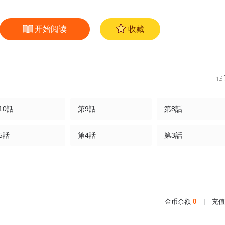
开始阅读
收藏
10話
第9話
第8話
5話
第4話
第3話
金币余额
0
|
充值