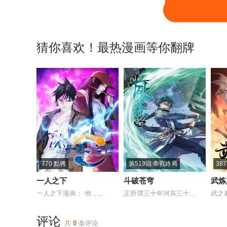
猜你喜欢！最热漫画等你翻牌
770 點將
第519回 帝戰終局
38
一人之下
斗破苍穹
武炼
一人之下漫画： 他，...
正所谓三十年河东三十...
武之
评论
共
0
条评论