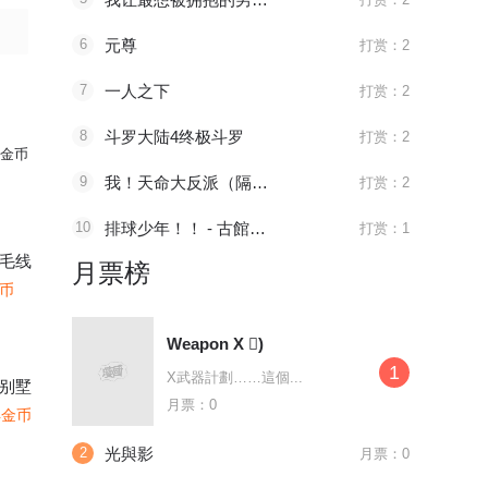
6
元尊
打赏：2
7
一人之下
打赏：2
8
斗罗大陆4终极斗罗
打赏：2
金币
9
我！天命大反派（隔周双更）
打赏：2
10
排球少年！！ - 古館春一
打赏：1
毛线
月票榜
金币
Weapon X 񢉒)
1
X武器計劃……這個...
别墅
月票：0
4金币
2
光與影
月票：0