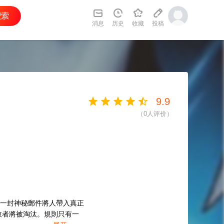
消息
历史
收藏
投稿
9.9
（
0
人评价）
，一封神秘郵件將人帶入真正
敗者將被淘汰。規則只有一