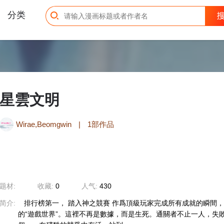
分类
星雲文明
Wirae,Beomgwin
|
1部作品
题材:
收藏:
0
人气:
430
简介:
排行榜第一， 踏入神之競賽 作爲頂級玩家完成所有成就的瞬間
的“遊戲世界”。這裡不再是數據，而是生死。通關者不止一人，失