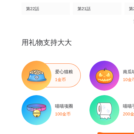
第22話
第21話
第
第17話
第16話
第
第12話(1/2)
第11話(1/2)
第1
用礼物支持大大
第7話(1/2)
第6話(1/2)
第5
第2話(1/2)
第1話(1/3)
爱心猫粮
南瓜
1金币
10金
喵喵项圈
喵喵
100金币
200