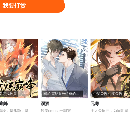
我要打赏
77 寻找救援
關於 完結番外特典的通知
中奖公告 中奖公告
巅峰
溺酒
元尊
巅峰，是孤独，是...
貌美omega一朝穿...
主人公周元，为周朝皇..