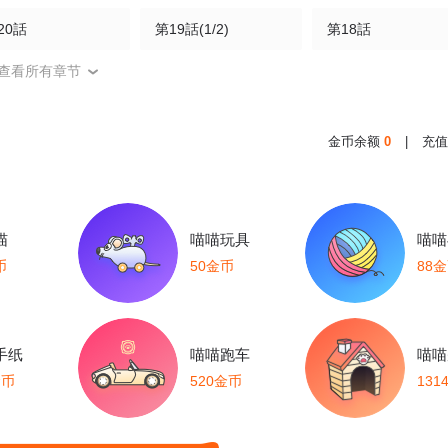
20話
第19話(1/2)
第18話
查看所有章节
15話
第14話
第13話
0話(1/2)
第9話(1/2)
第8話(1/2)
金币余额
0
|
充值
話(1/2)
第4話(1/2)
第3話
喵
喵喵玩具
喵喵
币
50金币
88
手纸
喵喵跑车
喵喵
金币
520金币
131