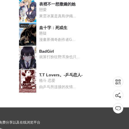
表裡不一想撒嬌的她
戀愛
東雲冰菓是真島伊織...
血十字：死或生
懸疑
漫畫界傳奇創作者G...
BadGirl
就算打扮狂野浑身也只...
T.T Lovers。-乒乓恋人-
格斗 恋爱
由乒乓所连接的友情...
漫画免费分享以及在线浏览平台