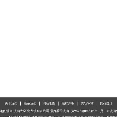
关于我们
联系我们
网站地图
法律声明
内容审核
网站统计
趣阁漫画-漫画大全-免费漫画在线看-最好看的漫画（www.biqumh.com）是一家