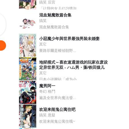
搞笑 后宫
「让我的女儿们习惯与...
混血魅魔散篇合集
搞笑
混血魅魔散篇合集
小惡魔少年與世界最強男裝未婚妻
其它
賽路菲爾是權傾朝野...
地狱模式～喜欢速通游戏的玩家在废设
定异世界无双 - ハム男・藻/铁田猿儿
其它
日本小说网站「成为小...
魔男阿一
奇幻 格鬥
遍及全世界向魔法發...
欢迎来闹鬼公寓住吧
搞笑 悬疑
欢迎来闹鬼公寓住哦~