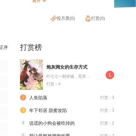
展开

投月票(
0
)
打赏(
0
)
打赏榜
正序
炮灰闺女的生存方式
1
叶七七一朝穿越，竟穿...
打赏：4
2
人鱼陷落
打赏：3
3
年下邻居 甜蜜攻陷
打赏：3
4
说谎的小狗会被吃掉的
打赏：2
5
我让最想被拥抱的男人给威胁了
打赏：2