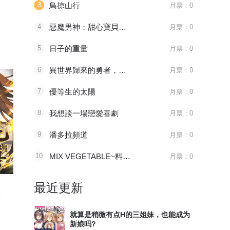
3
鳥掠山行
月票：0
4
惡魔男神：甜心寶貝快投降
月票：0
5
日子的重量
月票：0
6
異世界歸來的勇者，在地下城降臨的現實世界化身網紅主播撈金！
月票：0
7
優等生的太陽
月票：0
8
我想談一場戀愛喜劇
月票：0
9
潘多拉頻道
月票：0
10
MIX VEGETABLE~料理關係~
月票：0
096 太子血亲
1181 审判会-蜂刺
第525話
天官赐福
全职法师
妖神记
最近更新
.
八百年前，谢怜是金枝...
主角莫凡继承了一个神...
妖神一出，谁
就算是稍微有点H的三姐妹，也能成为
新娘吗?