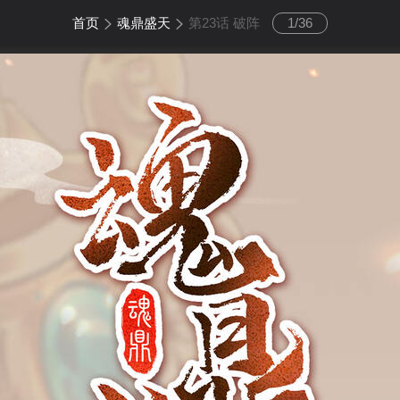
首页
魂鼎盛天
第23话 破阵
1
/
36