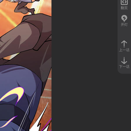

翻页
开灯
上一话
下一话