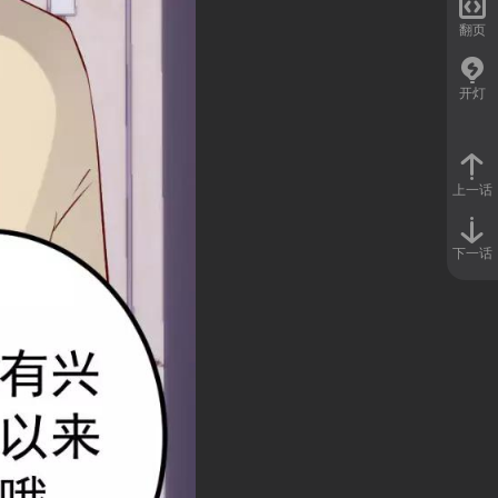

翻页
开灯
上一话
下一话