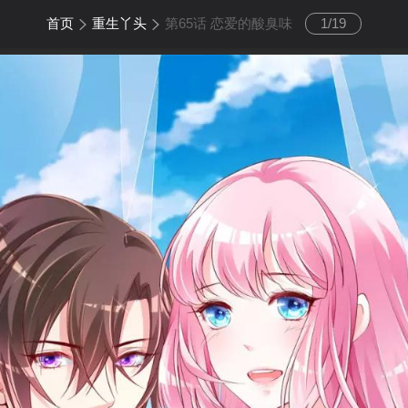
首页
重生丫头
第65话 恋爱的酸臭味
1
/
19